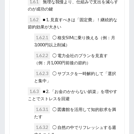
1.6.1
無理な我慢より、仕組みで支出を減らす
のが成功の鍵
1.6.2
■ 1. 見直すべきは「固定費」！継続的な
節約効果が大きい
1.6.2.1
◯ 格安SIMに乗り換える（例：月
3,000円以上削減）
1.6.2.2
◯ 電力会社のプランを見直す
（例：月1,000円前後の節約）
1.6.2.3
◯ サブスクを一時解約して「選択
と集中」
1.6.3
■ 2. 「お金のかからない娯楽」を増やす
ことでストレスを回避
1.6.3.1
◯ 図書館を活用して知的欲求を満
たす
1.6.3.2
◯ 自然の中でリフレッシュする週