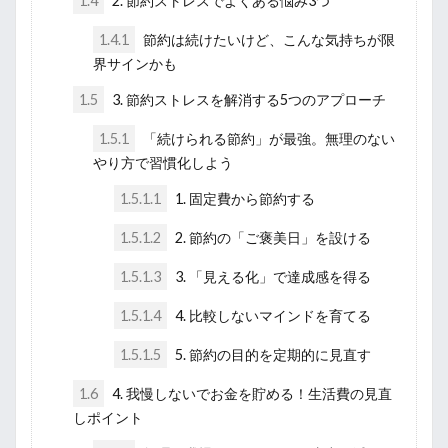
1.4
2. 節約ストレスでよくある悩み3つ
1.4.1
節約は続けたいけど、こんな気持ちが限
界サインかも
1.5
3. 節約ストレスを解消する5つのアプローチ
1.5.1
「続けられる節約」が最強。無理のない
やり方で習慣化しよう
1.5.1.1
1. 固定費から節約する
1.5.1.2
2. 節約の「ご褒美日」を設ける
1.5.1.3
3. 「見える化」で達成感を得る
1.5.1.4
4. 比較しないマインドを育てる
1.5.1.5
5. 節約の目的を定期的に見直す
1.6
4. 我慢しないでお金を貯める！生活費の見直
しポイント