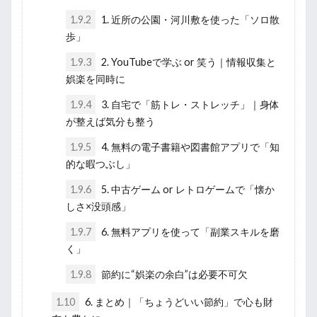
1.9.2
1. 近所の公園・河川敷を使った「ソロ散
歩」
1.9.3
2. YouTubeで学ぶ or 笑う｜情報収集と
娯楽を同時に
1.9.4
3. 自宅で「筋トレ・ストレッチ」｜身体
が整えば気分も整う
1.9.5
4. 無料の電子書籍や図書館アプリで「知
的な暇つぶし」
1.9.6
5. 中古ゲーム or レトロゲームで「懐か
しさ×没頭感」
1.9.7
6. 無料アプリを使って「副業スキルを磨
く」
1.9.8
節約に“娯楽の余白”は必要不可欠
1.10
6. まとめ｜「ちょうどいい節約」で心も財