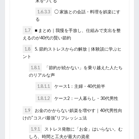
末をつくる
1.6.3.3
◯ 家族との会話・料理を娯楽にす
る
1.7
■ まとめ｜我慢を手放し、仕組みで支出を整
えるのが40代の賢い節約
1.8
5. 節約ストレスからの解放｜体験談に学ぶヒ
ント
1.8.1
「節約が続かない」を乗り越えた人たち
のリアルな声
1.8.1.1
ケース1：主婦・40代前半
1.8.1.2
ケース2：一人暮らし・30代男性
1.9
お金のかからない娯楽を増やす｜40代男性向
けの“コスパ最強”リフレッシュ法
1.9.1
ストレス発散に「お金」はいらない。む
しろ、時間と工夫が最大の資産