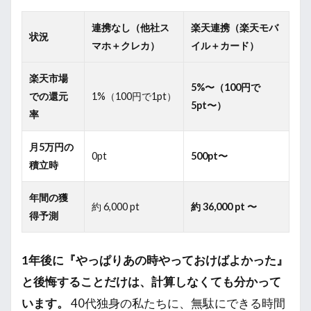
連携なし（他社ス
楽天連携（楽天モバ
状況
マホ＋クレカ）
イル＋カード）
楽天市場
5%〜（100円で
での還元
1%（100円で1pt）
5pt〜）
率
月5万円の
0pt
500pt〜
積立時
年間の獲
約 6,000 pt
約 36,000 pt 〜
得予測
1年後に『やっぱりあの時やっておけばよかった』
と後悔することだけは、計算しなくても分かって
います。
40代独身の私たちに、無駄にできる時間