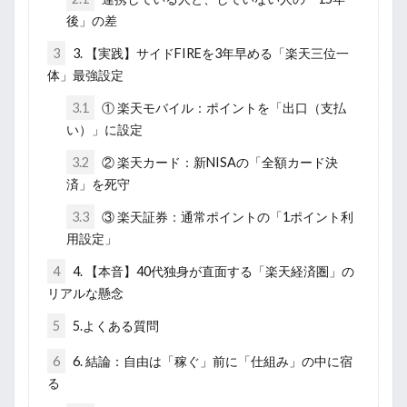
後」の差
3
3. 【実践】サイドFIREを3年早める「楽天三位一
体」最強設定
3.1
① 楽天モバイル：ポイントを「出口（支払
い）」に設定
3.2
② 楽天カード：新NISAの「全額カード決
済」を死守
3.3
③ 楽天証券：通常ポイントの「1ポイント利
用設定」
4
4. 【本音】40代独身が直面する「楽天経済圏」の
リアルな懸念
5
5.よくある質問
6
6. 結論：自由は「稼ぐ」前に「仕組み」の中に宿
る