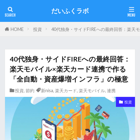
だいふくラボ
HOME
投資
40代独身・サイドFIREへの最終回答：楽
40代独身・サイドFIREへの最終回答：
楽天モバイル×楽天カード連携で作る
「全自動・資産爆増インフラ」の極意
投資
,
節約
新nisa
,
楽天カード
,
楽天モバイル
,
連携
投資