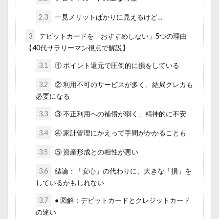
2.3
一見メリットばかりに見えるけど…
3
デビットカードを「おすすめしない」5つの理由
【40代サラリーマン視点で解説】
3.1
① ポイント還元で圧倒的に損をしている
3.2
② 利用不可のサービスが多く、結局クレカも
必要になる
3.3
③ 不正利用への補償が弱く、精神的に不安
3.4
④ 家計管理にかえって手間がかかることも
3.5
⑤ 資産形成との相性が悪い
3.6
結論：「安心」の代わりに、大きな「損」を
しているかもしれない
3.7
● 図解：デビットカードとクレジットカード
の違い