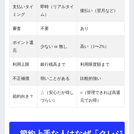
支払いタイ
即時（リアルタイ
後払い（翌月など）
ミング
ム）
審査
不要
あり
ポイント還
少ない or 無し
高い（1〜2%）
元
利用上限
銀行残高まで
利用限度額まで
不正補償
弱いことがある
比較的強い
△（安心だが得し
○（管理できれば高還
節約向き？
づらい）
元でお得）
節約上手な人はなぜ「クレジ