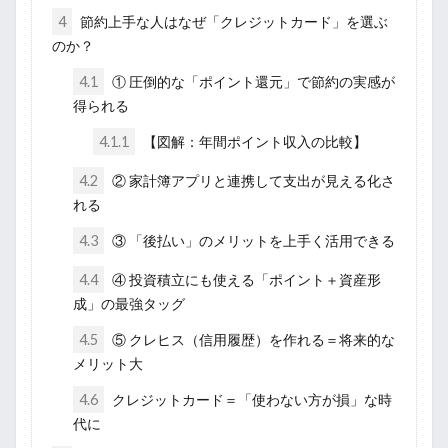
4
節約上手な人はなぜ「クレジットカード」を選ぶ
のか？
4.1
① 圧倒的な「ポイント還元」で節約の実感が
得られる
4.1.1
【図解：年間ポイント収入の比較】
4.2
② 家計簿アプリと連携して支出が見える化さ
れる
4.3
③ 「後払い」のメリットを上手く活用できる
4.4
④ 投資積立にも使える「ポイント＋資産形
成」の最強タッグ
4.5
⑤ クレヒス（信用履歴）を作れる＝将来的な
メリット大
4.6
クレジットカード＝「使わない方が損」な時
代に