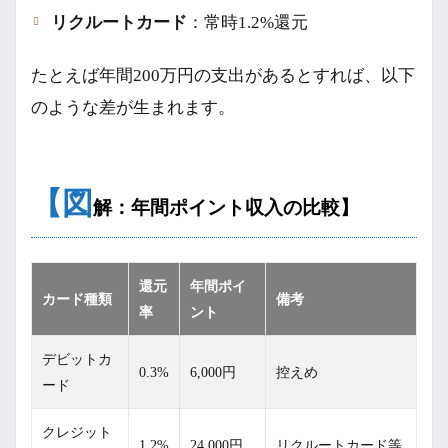
リクルートカード
：常時1.2%還元
たとえば年間200万円の支出があるとすれば、以下
のような差が生まれます。
【図
解：年間ポイント収入の比較】
還元
年間ポイ
カード種類
備考
率
ント
デビットカ
0.3%
6,000円
控えめ
ード
クレジット
1.2%
24,000円
リクルートカード等