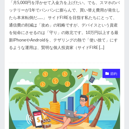
「月5,000円を浮かせて入金力を上げたい。でも、スマホのバ
ッテリーが1年でパンパンに膨らんで、買い替え費用が発生し
たら本末転倒だ……」 サイドFIREを目指す私たちにとって、
通信費の削減は「攻め」の戦略ですが、デバイスという資産
を短命にさせるのは「守り」の敗北です。10万円以上する最
新iPhoneやAndroidを、テザリングの熱で「使い捨て」にす
るような運用は、賢明な個人投資家（サイドFIRE […]
節約