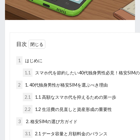
目次
1
はじめに
1.1
スマホ代を節約したい40代独身男性必見！格安SIM
2
1. 40代独身男性が格安SIMを選ぶべき理由
2.1
1.1 高額なスマホ代を抑えるための第一歩
2.2
1.2 生活費の見直しと資産形成の重要性
3
2. 格安SIMの選び方ガイド
3.1
2.1 データ容量と月額料金のバランス