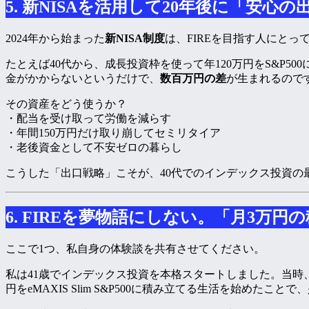
5. 新NISAを活用して20年後に「安心
2024年から始まった
新NISA制度
は、FIREを目指す人にと
たとえば40代から、成長投資枠を使って年120万円をS&P5
金がかからないというだけで、
数百万円の差
が生まれるので
その資産をどう使うか？
・配当を受け取って労働を減らす
・年間150万円だけ取り崩してセミリタイア
・老後資金として不安ゼロの暮らし
こうした「出口戦略」こそが、40代でのインデックス投資の
6. FIREを夢物語にしない。「月3万
ここで1つ、私自身の体験談を共有させてください。
私は41歳でインデックス投資を本格スタートしました。当時
円をeMAXIS Slim S&P500に積み立てる生活を始めた