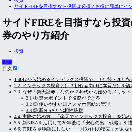
投資
サイドFIREを目指すなら投資は必須？お得に簡単に
サイドFIREを目指すなら投
券のやり方紹介
投資
投資
目次
1
40代から始めるインデックス投資で、10年後・20年
2
2. インデックス投資とは？初心者向けに本質だけを説
3
3. なぜ「楽天証券」なのか？40代から始めるメリット
3.1
① 楽天ポイントで投資ができる
3.2
② 使いやすいUIとスマホ完結の管理
3.3
③ 新NISAとの相性抜群
4
4. 実際の始め方：「楽天でインデックス投資」を始め
5
5. 新NISAを活用して20年後に「安心の出口戦略」を
6
6. FIREを夢物語にしない。「月3万円の積立」があ