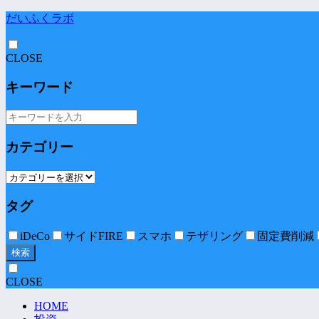
だいふくラボ
CLOSE
キーワード
カテゴリー
タグ
iDeCo
サイドFIRE
スマホ
テザリング
固定費削減
検索
CLOSE
HOME