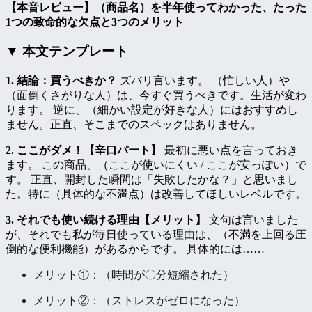
【本音レビュー】（商品名）を半年使ってわかった、たった
1つの致命的な欠点と3つのメリット
▼ 本文テンプレート
1. 結論：買うべきか？
ズバリ言います。 （忙しい人）や
（面倒くさがりな人）は、今すぐ買うべきです。生活が変わ
ります。 逆に、（細かい設定が好きな人）にはおすすめし
ません。正直、そこまでのスペックはありません。
2. ここがダメ！【辛口パート】
最初に悪い点を言っておき
ます。 この商品、（ここが使いにくい / ここが安っぽい）で
す。 正直、開封した瞬間は「失敗したかな？」と思いまし
た。特に（具体的な不満点）は改善してほしいレベルです。
3. それでも使い続ける理由【メリット】
文句は言いました
が、それでも私が毎日使っている理由は、（不満を上回る圧
倒的な便利機能）があるからです。 具体的には……
メリット①：（時間が〇分短縮された）
メリット②：（ストレスがゼロになった）