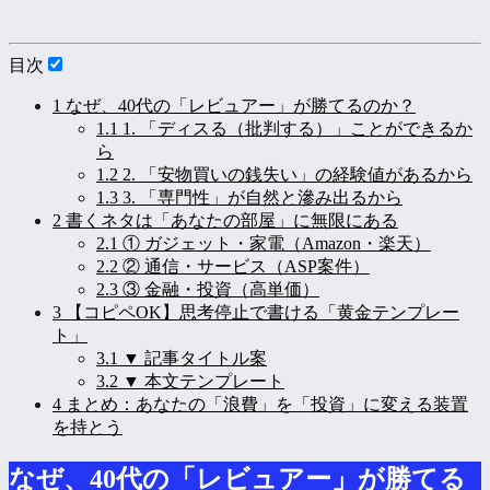
目次
1
なぜ、40代の「レビュアー」が勝てるのか？
1.1
1. 「ディスる（批判する）」ことができるか
ら
1.2
2. 「安物買いの銭失い」の経験値があるから
1.3
3. 「専門性」が自然と滲み出るから
2
書くネタは「あなたの部屋」に無限にある
2.1
① ガジェット・家電（Amazon・楽天）
2.2
② 通信・サービス（ASP案件）
2.3
③ 金融・投資（高単価）
3
【コピペOK】思考停止で書ける「黄金テンプレー
ト」
3.1
▼ 記事タイトル案
3.2
▼ 本文テンプレート
4
まとめ：あなたの「浪費」を「投資」に変える装置
を持とう
なぜ、40代の「レビュアー」が勝てる