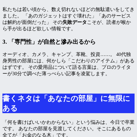
私たちは若い頃から、数え切れないほどの無駄遣いをしてき
ました。 「あのガジェットはすぐ壊れた」「あのサービス
は解約が面倒だった」 その
失敗データ
こそが、読者が喉か
ら手が出るほど欲しい情報です。
3. 「専門性」が自然と滲み出るから
オーディオ、カメラ、キャンプ、革靴、投資……。 40代独
身男性の部屋には、何かしら「こだわりのアイテム」がある
はずです。 その愛用品について語る言葉は、プロのライタ
ーが30分で調べた薄っぺらい記事を凌駕します。
書くネタは「あなたの部屋」に無限に
ある
「何を書けばいいかわからない」という悩みは、今日で卒業
です。 あなたの部屋を見渡してください。そこにあるもの
全てが「お金のなる木」です。