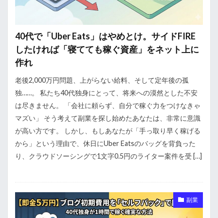
40代で「Uber Eats」はやめとけ。サイドFIRE
したければ「寝てても稼ぐ資産」をネット上に
作れ
老後2,000万円問題、上がらない給料、そして定年後の孤
独……。 私たち40代独身にとって、将来への漠然とした不安
は尽きません。 「会社に頼らず、自分で稼ぐ力をつけなきゃ
マズい」 そう考えて副業を探し始めたあなたは、非常に意識
が高い方です。 しかし、もしあなたが「手っ取り早く稼げる
から」という理由で、休日にUber Eatsのバッグを背負った
り、クラウドソーシングで1文字0.5円のライター案件を受 […]
副業