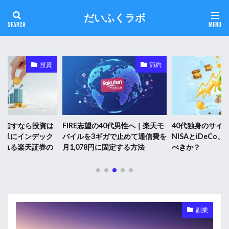
だいふくラボ
投資
節約
を目指すなら投資は
FIRE志望の40代男性へ｜楽天モ
40代独身のサイド
簡単にインデック
バイルを3ギガで止めて通信費を
NISAとiDeCo
られる楽天証券の
月1,078円に固定する方法
べきか？
副業